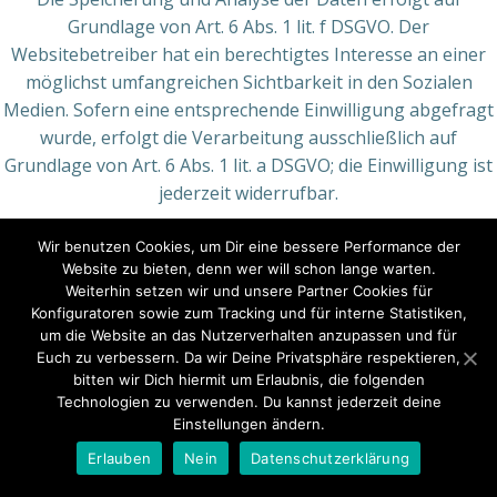
Grundlage von Art. 6 Abs. 1 lit. f DSGVO. Der
Websitebetreiber hat ein berechtigtes Interesse an einer
möglichst umfangreichen Sichtbarkeit in den Sozialen
Medien. Sofern eine entsprechende Einwilligung abgefragt
wurde, erfolgt die Verarbeitung ausschließlich auf
Grundlage von Art. 6 Abs. 1 lit. a DSGVO; die Einwilligung ist
jederzeit widerrufbar.
Weitere Informationen zu Zweck, Umfang und weiterer
Wir benutzen Cookies, um Dir eine bessere Performance der
Verarbeitung und Nutzung der Daten durch Pinterest
Website zu bieten, denn wer will schon lange warten.
sowie Ihre diesbezüglichen Rechte und Möglichkeiten zum
Weiterhin setzen wir und unsere Partner Cookies für
Konfiguratoren sowie zum Tracking und für interne Statistiken,
Schutz Ihrer Privatsphäre finden Sie in den
um die Website an das Nutzerverhalten anzupassen und für
Datenschutzhinweisen von Pinterest:
Euch zu verbessern. Da wir Deine Privatsphäre respektieren,
https://policy.pinterest.com/de/privacy-policy
.
bitten wir Dich hiermit um Erlaubnis, die folgenden
Technologien zu verwenden. Du kannst jederzeit deine
6. Analyse-Tools und
Einstellungen ändern.
Erlauben
Nein
Datenschutzerklärung
Werbung